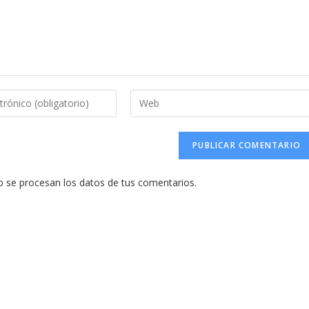
Introduce
la
URL
de
tu
se procesan los datos de tus comentarios.
web
(opcional)