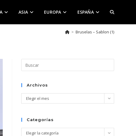
A
ASIA
EUROPA
ESPAÑA
ALTERNAR
>
Bruselas – Sablon (1)
BÚSQUEDA
DE
Pulsa
Escape
para
LA
cerrar
Archivos
el
Archivos
Elegir el mes
panel
de
WEB
búsqueda.
Categorías
Categorías
Elegir la categoría