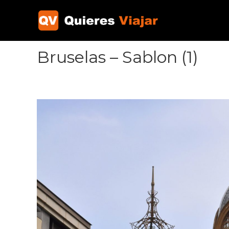
Ir
al
contenido
Bruselas – Sablon (1)