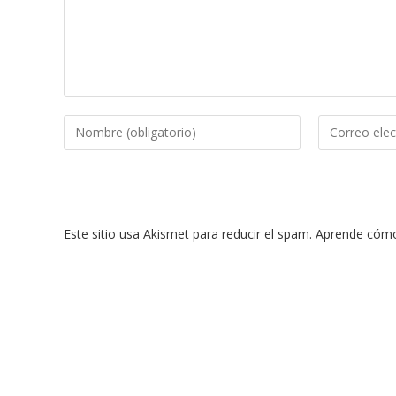
Introduce
Introduce
tu
tu
nombre
dirección
o
de
nombre
correo
Este sitio usa Akismet para reducir el spam.
Aprende cómo 
de
electrónico
usuario
para
para
comentar
comentar