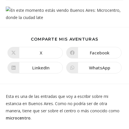
COMPARTIR
COMPARTE MIS AVENTURAS
ESTE
CONTENIDO
X
Facebook
Se
Se
abre
abre
en
en
una
una
LinkedIn
WhatsApp
Se
Se
nueva
nueva
abre
abre
ventana
ventana
en
en
una
una
nueva
nueva
ventana
ventana
Esta es una de las entradas que voy a escribir sobre mi
estancia en Buenos Aires. Como no podría ser de otra
manera, tiene que ser sobre el centro o más conocido como
microcentro
.