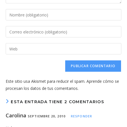
Introduce
tu
nombre
Introduce
o
tu
nombre
dirección
Introduce
de
de
la
usuario
correo
URL
para
electrónico
de
comentar
para
tu
comentar
Este sitio usa Akismet para reducir el spam.
Aprende cómo se
web
procesan los datos de tus comentarios.
(opcional)
ESTA ENTRADA TIENE 2 COMENTARIOS
Carolina
SEPTIEMBRE 20, 2010
RESPONDER