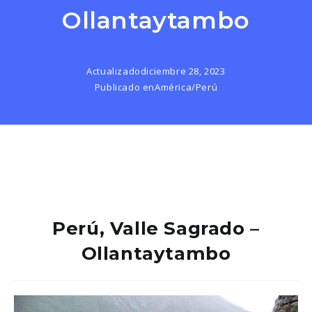
Ollantaytambo
Actualizado
diciembre 28, 2023
Publicado en
América
/
Perú
Perú, Valle Sagrado –
Ollantaytambo