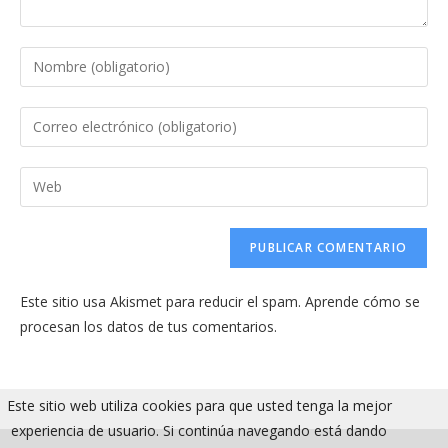
Introduce
tu
nombre
Introduce
o
tu
nombre
dirección
Introduce
de
de
la
usuario
correo
URL
para
electrónico
de
comentar
para
tu
comentar
Este sitio usa Akismet para reducir el spam.
Aprende cómo se
web
procesan los datos de tus comentarios.
(opcional)
Este sitio web utiliza cookies para que usted tenga la mejor
experiencia de usuario. Si continúa navegando está dando