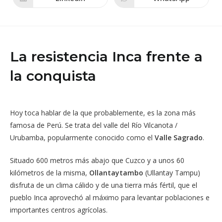
Se
Se
nueva
nueva
abre
abre
ventana
ventana
en
en
una
una
nueva
nueva
ventana
ventana
La resistencia Inca frente a
la conquista
Hoy toca hablar de la que probablemente, es la zona más
famosa de Perú. Se trata del valle del Río Vilcanota /
Urubamba, popularmente conocido como el
Valle Sagrado
.
Situado 600 metros más abajo que Cuzco y a unos 60
kilómetros de la misma,
Ollantaytambo
(Ullantay Tampu)
disfruta de un clima cálido y de una tierra más fértil, que el
pueblo Inca aprovechó al máximo para levantar poblaciones e
importantes centros agrícolas.