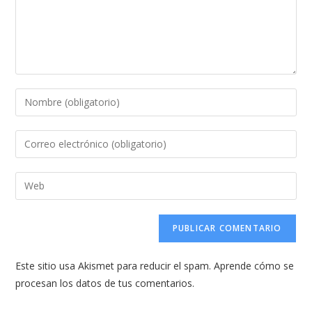
Introduce
tu
nombre
Introduce
o
tu
nombre
dirección
Introduce
de
de
la
usuario
correo
URL
para
electrónico
de
comentar
para
tu
comentar
Este sitio usa Akismet para reducir el spam.
Aprende cómo se
web
procesan los datos de tus comentarios.
(opcional)