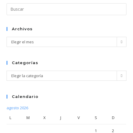
Pul
Esc
par
cer
Archivos
el
Archivos
Elegir el mes
pan
de
bús
Categorías
Categorías
Elegir la categoría
Calendario
agosto 2026
L
M
X
J
V
S
D
1
2