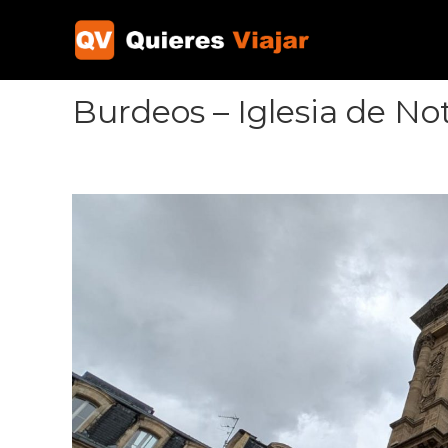
Ir
al
contenido
Burdeos – Iglesia de N