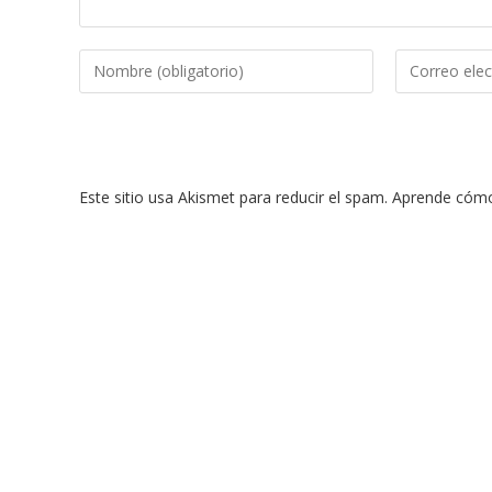
Introduce
Introduce
tu
tu
nombre
dirección
o
de
nombre
correo
Este sitio usa Akismet para reducir el spam.
Aprende cómo 
de
electrónico
usuario
para
para
comentar
comentar