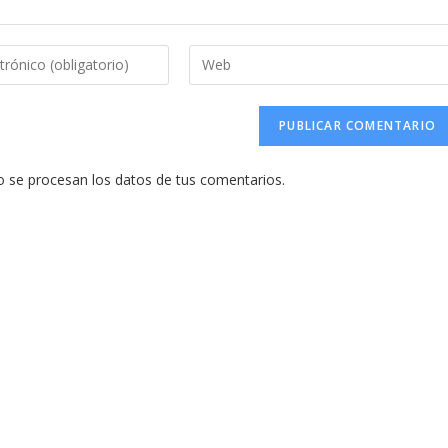
Introduce
la
URL
de
tu
se procesan los datos de tus comentarios.
web
(opcional)