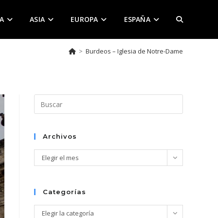
A
ASIA
EUROPA
ESPAÑA
ALTERNAR
>
Burdeos – Iglesia de Notre-Dame
BÚSQUEDA
DE
Pulsa
Escape
para
LA
cerrar
Archivos
el
Archivos
Elegir el mes
panel
de
WEB
búsqueda.
Categorías
Categorías
Elegir la categoría