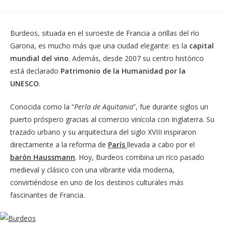
una
una
nueva
nueva
ventana
ventana
Burdeos, situada en el suroeste de Francia a orillas del río
Garona, es mucho más que una ciudad elegante: es la
capital
mundial del vino
. Además, desde 2007 su centro histórico
está declarado
Patrimonio de la Humanidad por la
UNESCO
.
Conocida como la “
Perla de Aquitania
”, fue durante siglos un
puerto próspero gracias al comercio vinícola con Inglaterra. Su
trazado urbano y su arquitectura del siglo XVIII inspiraron
directamente a la reforma de
París
llevada a cabo por el
barón Haussmann
. Hoy, Burdeos combina un rico pasado
medieval y clásico con una vibrante vida moderna,
convirtiéndose en uno de los destinos culturales más
fascinantes de Francia.