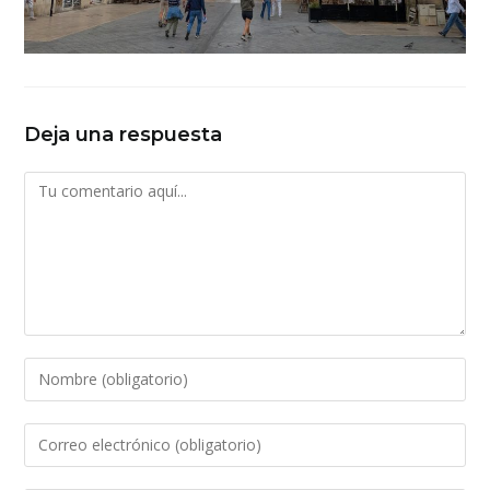
Deja una respuesta
Comentario
Introduce
tu
nombre
Introduce
o
tu
nombre