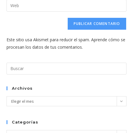
dirección
Introduce
de
de
la
usuario
correo
URL
para
electrónico
de
comentar
para
tu
comentar
Este sitio usa Akismet para reducir el spam.
Aprende cómo se
web
procesan los datos de tus comentarios.
(opcional)
Pul
Esc
par
cer
Archivos
el
Archivos
Elegir el mes
pan
de
bús
Categorías