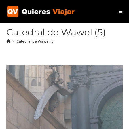
Ir
al
contenido
Catedral de Wawel (5)
>
Catedral de Wawel (5)