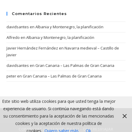
Comentarios Recientes
davidsantes
en
Albania y Montenegro, la planificación
Alfredo
en
Albania y Montenegro, la planificación
Javier Hernández Fernández
en
Navarra medieval – Castillo de
Javier
davidsantes
en
Gran Canaria – Las Palmas de Gran Canaria
peter
en
Gran Canaria – Las Palmas de Gran Canaria
Este sitio web utiliza cookies para que usted tenga la mejor
experiencia de usuario. Si continúa navegando está dando
su consentimiento para la aceptación de las mencionadas
cookies y la aceptación de nuestra política de
COPYRIGHT [OCEANWP_DATE] - QUIERESVIAJAR
cookies.
Quiero saber más
Ok