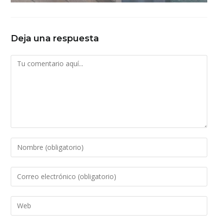
Deja una respuesta
Comentario
Introduce
tu
nombre
Introduce
o
tu
nombre
dirección
Introduce
de
de
la
usuario