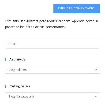
correo
URL
para
electrónico
de
comentar
para
tu
comentar
Este sitio usa Akismet para reducir el spam.
Aprende cómo se
web
procesan los datos de tus comentarios.
(opcional)
Pul
Esc
par
cer
Archivos
el
Archivos
Elegir el mes
pan
de
bús
Categorías
Categorías
Elegir la categoría