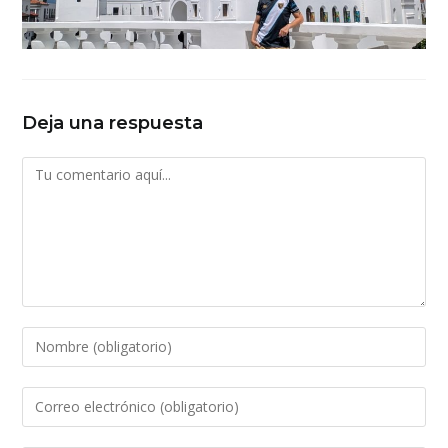
Deja una respuesta
Comentario
Introduce
tu
nombre
Introduce
o
tu
nombre