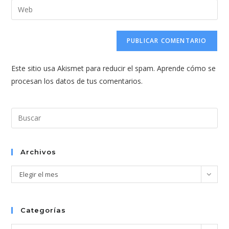
dirección
Introduce
de
de
la
usuario
correo
URL
para
electrónico
de
comentar
para
tu
comentar
Este sitio usa Akismet para reducir el spam.
Aprende cómo se
web
procesan los datos de tus comentarios.
(opcional)
Pul
Esc
par
cer
Archivos
el
Archivos
Elegir el mes
pan
de
bús
Categorías