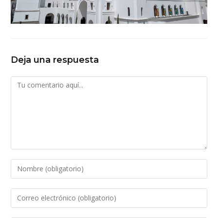
Deja una respuesta
Comentario
Introduce
tu
nombre
Introduce
o
tu
nombre