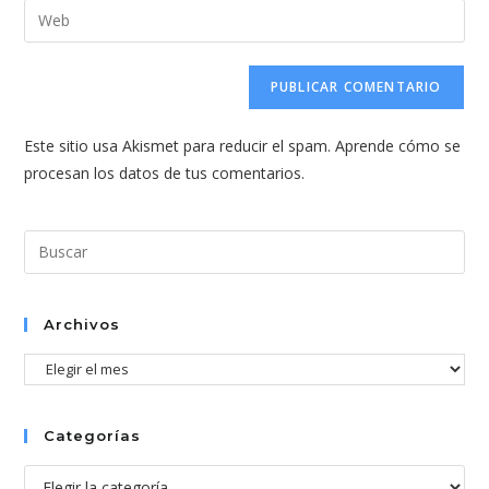
dirección
Introduce
de
de
la
usuario
correo
URL
para
electrónico
de
comentar
para
tu
comentar
Este sitio usa Akismet para reducir el spam.
Aprende cómo se
web
procesan los datos de tus comentarios.
(opcional)
Pul
Esc
par
cer
Archivos
el
Archivos
pan
de
bús
Categorías
Categorías