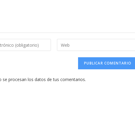
Introduce
la
URL
de
tu
se procesan los datos de tus comentarios.
web
(opcional)