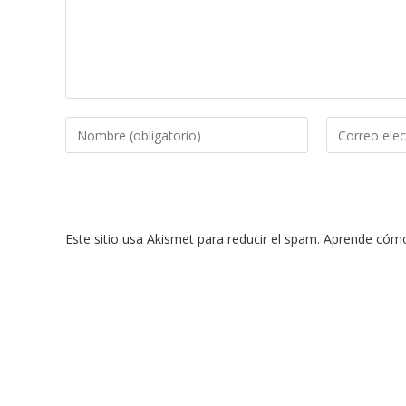
Introduce
Introduce
tu
tu
nombre
dirección
o
de
nombre
correo
Este sitio usa Akismet para reducir el spam.
Aprende cómo 
de
electrónico
usuario
para
para
comentar
comentar