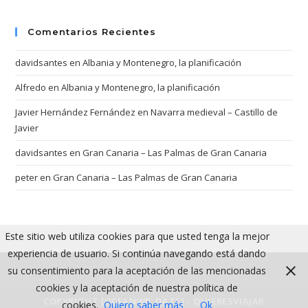
Comentarios Recientes
davidsantes
en
Albania y Montenegro, la planificación
Alfredo
en
Albania y Montenegro, la planificación
Javier Hernández Fernández
en
Navarra medieval – Castillo de
Javier
davidsantes
en
Gran Canaria – Las Palmas de Gran Canaria
peter
en
Gran Canaria – Las Palmas de Gran Canaria
Este sitio web utiliza cookies para que usted tenga la mejor
experiencia de usuario. Si continúa navegando está dando
su consentimiento para la aceptación de las mencionadas
cookies y la aceptación de nuestra política de
COPYRIGHT [OCEANWP_DATE] - QUIERESVIAJAR
cookies.
Quiero saber más
Ok