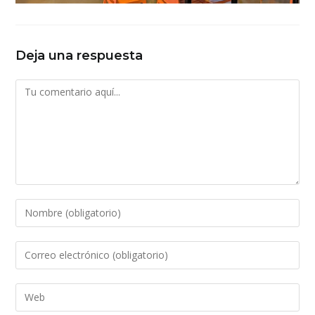
Deja una respuesta
Comentario
Introduce
tu
nombre
Introduce
o
tu
nombre
dirección
Introduce
de
de
la
usuario