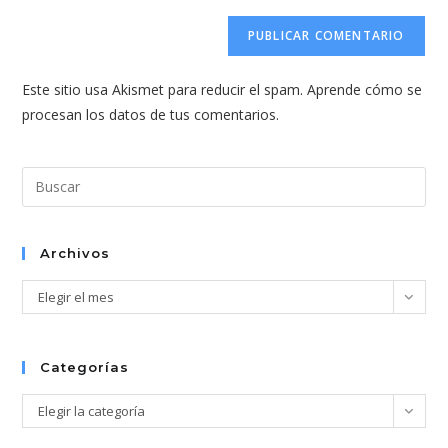
correo
URL
para
electrónico
de
comentar
para
tu
comentar
Este sitio usa Akismet para reducir el spam.
Aprende cómo se
web
procesan los datos de tus comentarios.
(opcional)
Pul
Esc
par
cer
Archivos
el
Archivos
Elegir el mes
pan
de
bús
Categorías
Categorías
Elegir la categoría