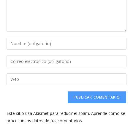
Introduce
tu
nombre
Introduce
o
tu
nombre
dirección
Introduce
de
de
la
usuario
correo
URL
para
electrónico
de
comentar
para
tu
comentar
Este sitio usa Akismet para reducir el spam.
Aprende cómo se
web
procesan los datos de tus comentarios.
(opcional)