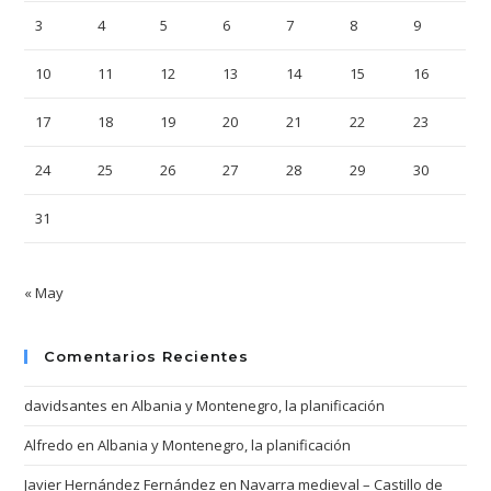
3
4
5
6
7
8
9
10
11
12
13
14
15
16
17
18
19
20
21
22
23
24
25
26
27
28
29
30
31
« May
Comentarios Recientes
davidsantes
en
Albania y Montenegro, la planificación
Alfredo
en
Albania y Montenegro, la planificación
Javier Hernández Fernández
en
Navarra medieval – Castillo de