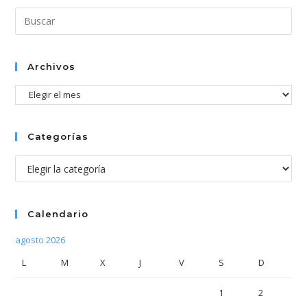
Pul
Esc
par
cer
Archivos
el
Archivos
pan
de
bús
Categorías
Categorías
Calendario
agosto 2026
L
M
X
J
V
S
D
1
2