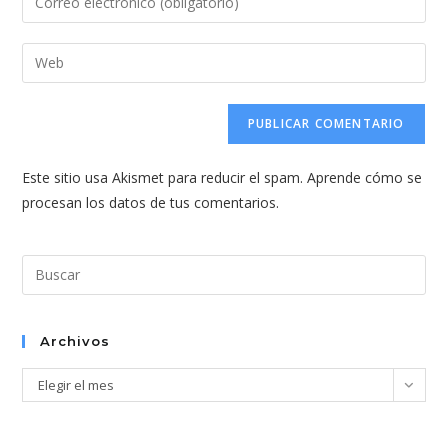
o
tu
nombre
dirección
Introduce
de
de
la
usuario
correo
URL
para
electrónico
de
comentar
para
tu
comentar
Este sitio usa Akismet para reducir el spam.
Aprende cómo se
web
procesan los datos de tus comentarios.
(opcional)
Pul
Esc
par
cer
Archivos
el
Archivos
Elegir el mes
pan
de
bús