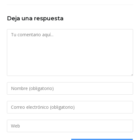
Deja una respuesta
Comentario
Introduce
tu
nombre
Introduce
o
tu
nombre
dirección
Introduce
de
de
la
usuario
correo
URL