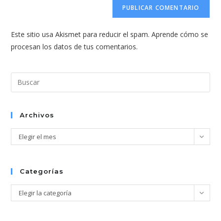
para
electrónico
de
comentar
para
tu
comentar
Este sitio usa Akismet para reducir el spam.
Aprende cómo se
web
procesan los datos de tus comentarios.
(opcional)
Pul
Esc
par
cer
Archivos
el
Archivos
Elegir el mes
pan
de
bús
Categorías
Categorías
Elegir la categoría