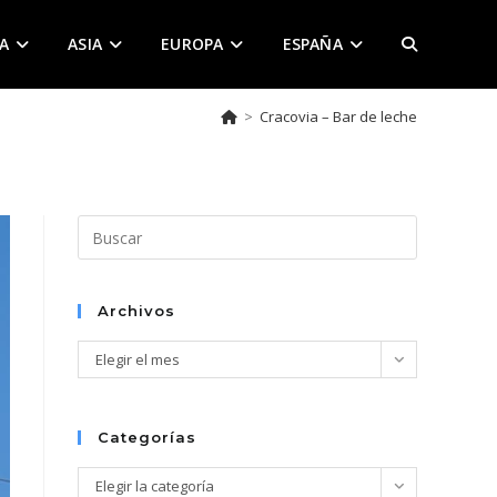
A
ASIA
EUROPA
ESPAÑA
ALTERNAR
>
Cracovia – Bar de leche
BÚSQUEDA
DE
Pulsa
Escape
para
LA
cerrar
Archivos
el
Archivos
Elegir el mes
panel
de
WEB
búsqueda.
Categorías
Categorías
Elegir la categoría