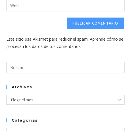
dirección
Introduce
de
de
la
usuario
correo
URL
para
electrónico
de
comentar
para
tu
comentar
Este sitio usa Akismet para reducir el spam.
Aprende cómo se
web
procesan los datos de tus comentarios.
(opcional)
Pul
Esc
par
cer
Archivos
el
Archivos
Elegir el mes
pan
de
bús
Categorías