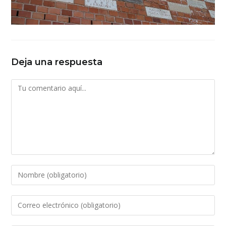
Deja una respuesta
Comentario
Introduce
tu
nombre
Introduce
o
tu
nombre