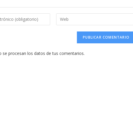
Introduce
la
URL
de
tu
se procesan los datos de tus comentarios.
web
(opcional)