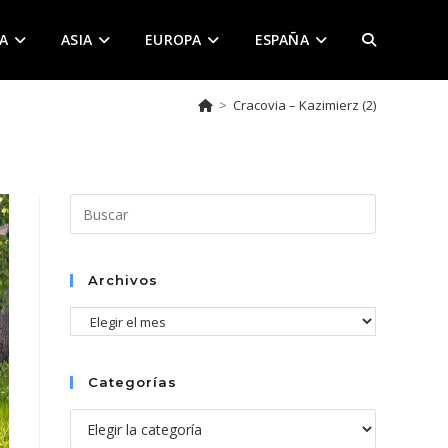
A
ASIA
EUROPA
ESPAÑA
ALTERNAR
>
Cracovia – Kazimierz (2)
BÚSQUEDA
DE
Pulsa
Escape
para
LA
cerrar
Archivos
el
Archivos
panel
de
WEB
búsqueda.
Categorías
Categorías