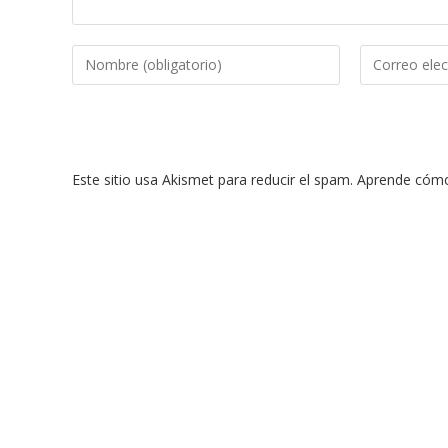
Introduce
Introduce
tu
tu
nombre
dirección
o
de
nombre
correo
Este sitio usa Akismet para reducir el spam.
Aprende cómo 
de
electrónico
usuario
para
para
comentar
comentar