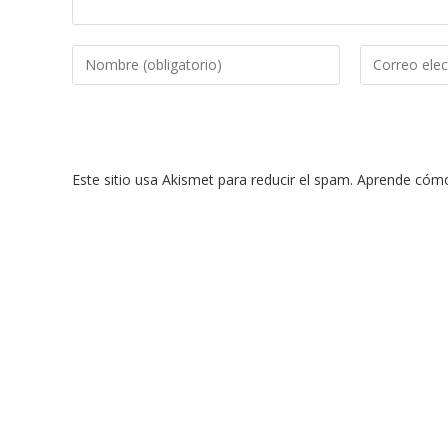
Introduce
Introduce
tu
tu
nombre
dirección
o
de
nombre
correo
Este sitio usa Akismet para reducir el spam.
Aprende cómo 
de
electrónico
usuario
para
para
comentar
comentar