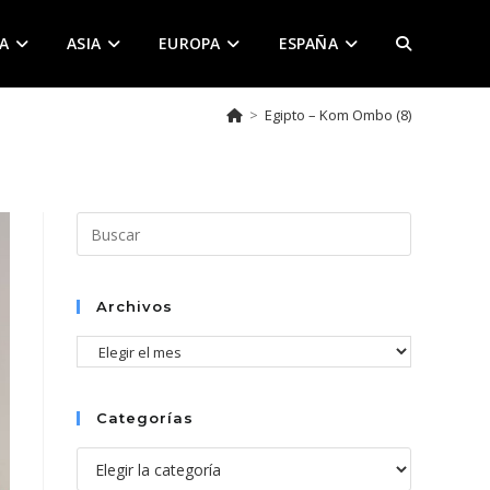
A
ASIA
EUROPA
ESPAÑA
ALTERNAR
>
Egipto – Kom Ombo (8)
BÚSQUEDA
DE
Pulsa
Escape
para
LA
cerrar
Archivos
el
Archivos
panel
de
WEB
búsqueda.
Categorías
Categorías