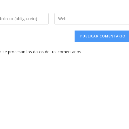
Introduce
la
URL
de
tu
se procesan los datos de tus comentarios.
web
(opcional)