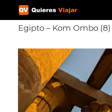
Ir
al
contenido
Egipto – Kom Ombo (8)