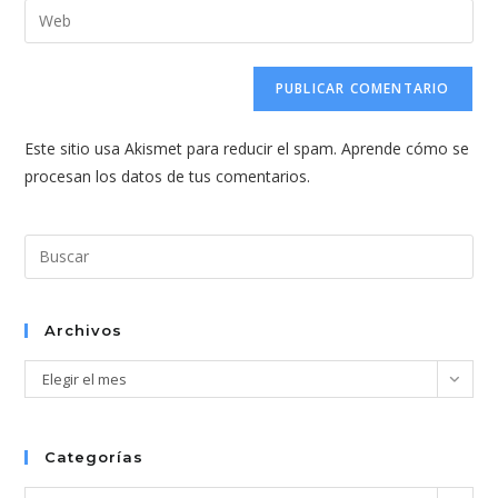
dirección
Introduce
de
de
la
usuario
correo
URL
para
electrónico
de
comentar
para
tu
comentar
Este sitio usa Akismet para reducir el spam.
Aprende cómo se
web
procesan los datos de tus comentarios.
(opcional)
Pul
Esc
par
cer
Archivos
el
Archivos
Elegir el mes
pan
de
bús
Categorías