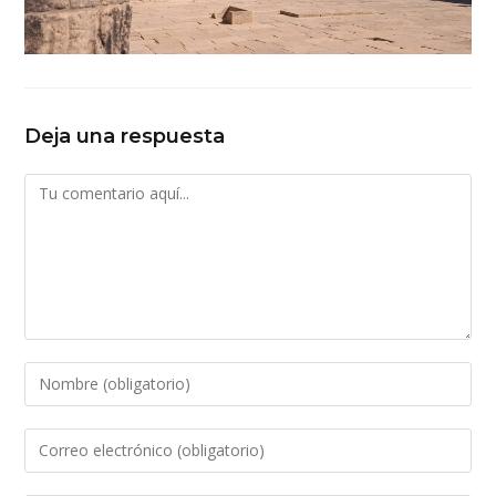
Deja una respuesta
Comentario
Introduce
tu
nombre
Introduce
o
tu
nombre