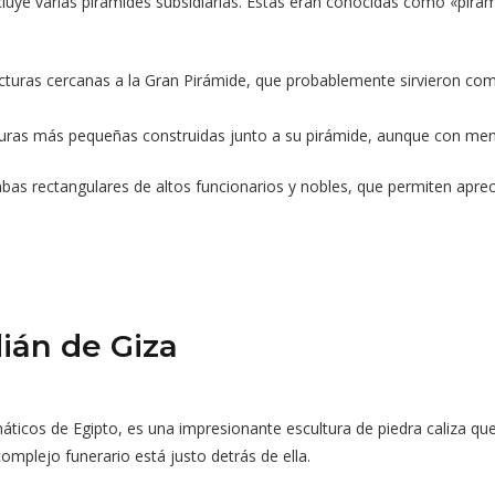
cluye varias pirámides subsidiarias. Estas eran conocidas como «pirám
ucturas cercanas a la Gran Pirámide, que probablemente sirvieron c
turas más pequeñas construidas junto a su pirámide, aunque con meno
s rectangulares de altos funcionarios y nobles, que permiten aprecia
dián de Giza
cos de Egipto, es una impresionante escultura de piedra caliza que
mplejo funerario está justo detrás de ella.