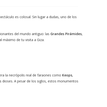
en
una
nueva
ventana
ectáculo es colosal. Sin lugar a dudas, uno de los
sionantes del mundo antiguo: las
Grandes Pirámides
,
al máximo de tu visita a Giza.
 era la necrópolis real de faraones como
Keops
,
los dioses. A pesar de los siglos, estos monumentos