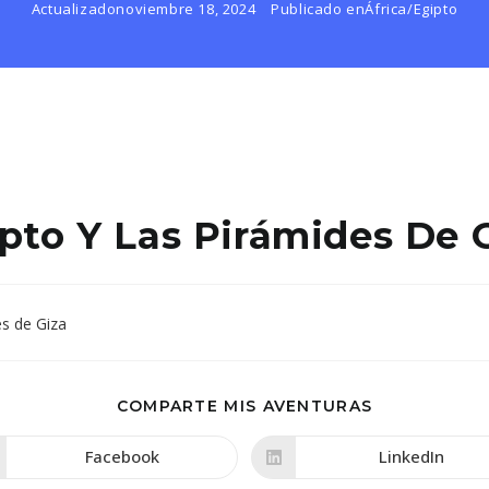
Actualizado
noviembre 18, 2024
Publicado en
África
/
Egipto
pto Y Las Pirámides De 
COMPARTIR
COMPARTE MIS AVENTURAS
ESTE
CONTENIDO
Facebook
LinkedIn
Se
Se
abre
abre