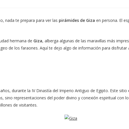
en
en
una
una
nueva
nueva
ventana
ventana
o, nada te prepara para ver las
pirámides de Giza
en persona. El esp
ciudad hermana de
Giza
, alberga algunas de las maravillas más impre
ogeo de los faraones. Aquí te dejo algo de información para disfrutar 
ños, durante la IV Dinastía del Imperio Antiguo de Egipto. Este sitio
s, sino representaciones del poder divino y conexión espiritual con 
llones de visitantes.