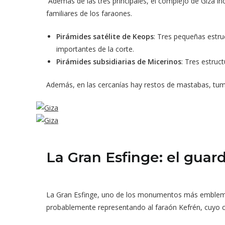
Además de las tres principales, el complejo de Giza in
familiares de los faraones.
Pirámides satélite de Keops
: Tres pequeñas estr
importantes de la corte.
Pirámides subsidiarias de Micerinos
: Tres estruc
Además, en las cercanías hay restos de mastabas, tumba
La Gran Esfinge: el guar
La Gran Esfinge, uno de los monumentos más emblemáti
probablemente representando al faraón Kefrén, cuyo co