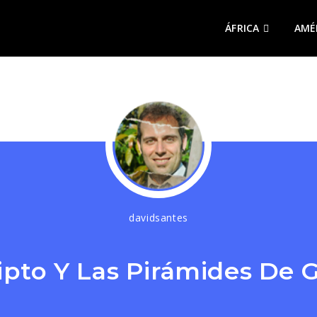
ÁFRICA
AMÉ
davidsantes
ipto Y Las Pirámides De G