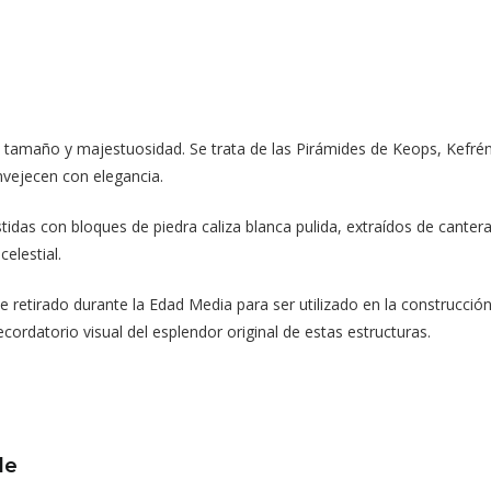
 tamaño y majestuosidad. Se trata de las Pirámides de Keops, Kefrén 
nvejecen con elegancia.
idas con bloques de piedra caliza blanca pulida, extraídos de cant
celestial.
retirado durante la Edad Media para ser utilizado en la construcción
ecordatorio visual del esplendor original de estas estructuras.
de