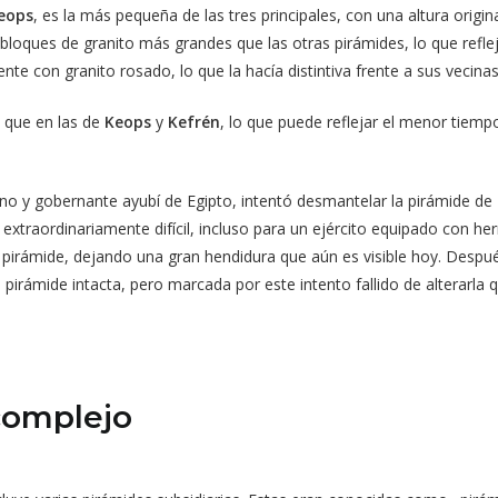
eops
, es la más pequeña de las tres principales, con una altura origi
oques de granito más grandes que las otras pirámides, lo que refleja
te con granito rosado, lo que la hacía distintiva frente a sus vecinas
 que en las de
Keops
y
Kefrén
, lo que puede reflejar el menor tiem
ino y gobernante ayubí de Egipto, intentó desmantelar la pirámide de M
 extraordinariamente difícil, incluso para un ejército equipado con h
 la pirámide, dejando una gran hendidura que aún es visible hoy. Des
 pirámide intacta, pero marcada por este intento fallido de alterarla q
 complejo