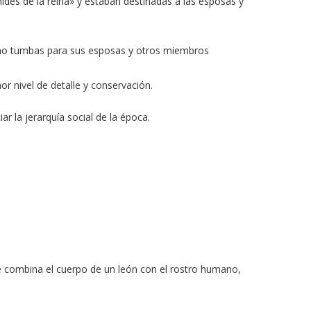
ides de la reina» y estaban destinadas a las esposas y
omo tumbas para sus esposas y otros miembros
r nivel de detalle y conservación.
r la jerarquía social de la época.
 combina el cuerpo de un león con el rostro humano,