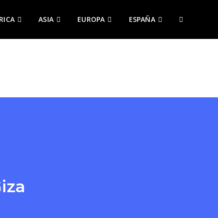
RICA
ASIA
EUROPA
ESPAÑA
ALTERNAR
BÚSQUEDA
DE
LA
WEB
iza