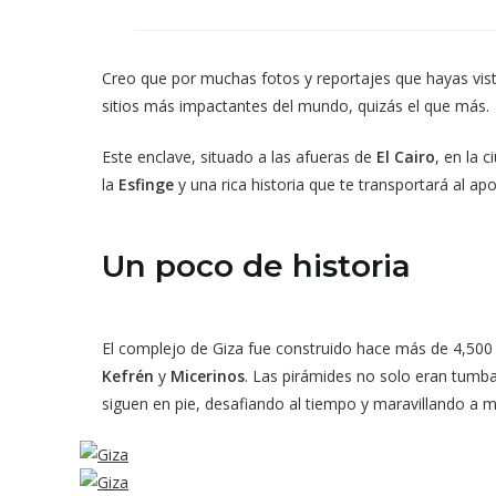
en
una
nueva
ventana
Creo que por muchas fotos y reportajes que hayas vist
sitios más impactantes del mundo, quizás el que más.
Este enclave, situado a las afueras de
El Cairo
, en la 
la
Esfinge
y una rica historia que te transportará al ap
Un poco de historia
El complejo de Giza fue construido hace más de 4,500 a
Kefrén
y
Micerinos
. Las pirámides no solo eran tumba
siguen en pie, desafiando al tiempo y maravillando a mi