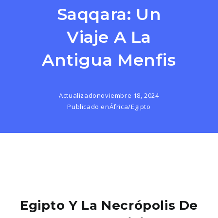
Saqqara: Un
Viaje A La
Antigua Menfis
Actualizado
noviembre 18, 2024
Publicado en
África
/
Egipto
Egipto Y La Necrópolis De