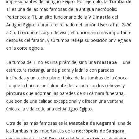
impresionantes del antiguo Egipto. Por ejemplo, la
Tumba de
Ti
es una de las más famosas de la antigua necrópolis.
Pertenece a
Ti
, un alto funcionario de la
V Dinastía
del
Antiguo Egipto, durante el reinado del faraón
Userkaf
(c. 2490
a.C.). Ti ocupó el cargo de
visir
, el funcionario más importante
después del faraón, y su tumba refleja su posición privilegiada
en la corte egipcia.
La tumba de Ti no es una pirámide, sino una
mastaba
—una
estructura rectangular de piedra y ladrillo con paredes
inclinadas y un techo plano, típica de las tumbas de la época.
Lo que la hace especialmente destacada son los
relieves y
pinturas
que adornan las paredes de su cámara funeraria,
que son de una calidad excepcional y ofrecen una ventana
única a la vida cotidiana del Antiguo Egipto.
Otra de las más famosas es la
Mastaba de Kagemni
, una de
las tumbas más importantes de la
necrópolis de Saqqara
,
perteneciente a la
VI Dinastía
del Antiguo Egipto, alrededor