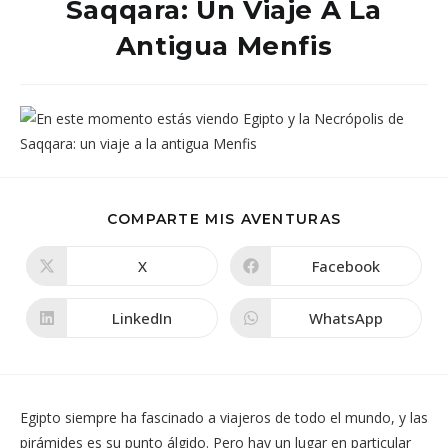
Saqqara: Un Viaje A La
Antigua Menfis
COMPARTIR
COMPARTE MIS AVENTURAS
ESTE
CONTENIDO
X
Facebook
Se
Se
abre
abre
en
en
una
una
LinkedIn
WhatsApp
Se
Se
nueva
nueva
abre
abre
ventana
ventana
en
en
una
una
nueva
nueva
ventana
ventana
Egipto siempre ha fascinado a viajeros de todo el mundo, y las
pirámides es su punto álgido. Pero hay un lugar en particular