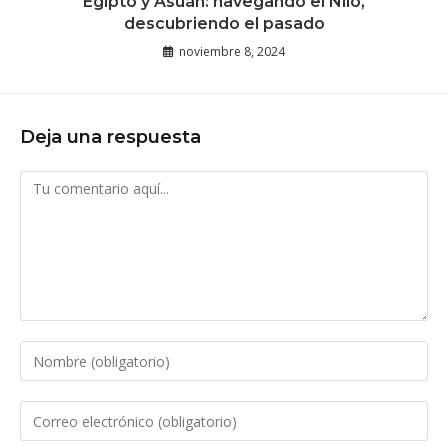
Egipto y Asuán: navegando el Nilo,
descubriendo el pasado
noviembre 8, 2024
Deja una respuesta
Comentario
Introduce
tu
nombre
Introduce
o
tu