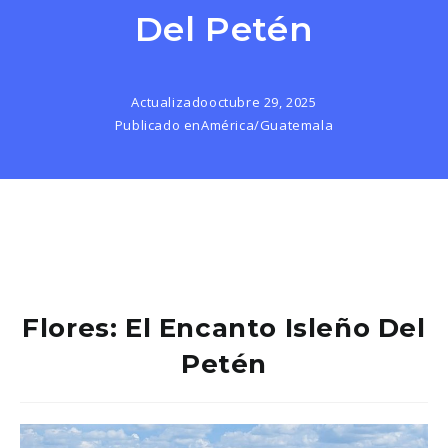
Del Petén
Actualizado
octubre 29, 2025
Publicado en
América
/
Guatemala
Flores: El Encanto Isleño Del
Petén