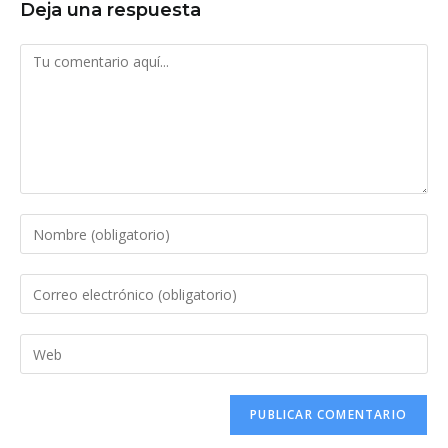
Deja una respuesta
Comentario
Introduce
tu
nombre
Introduce
o
tu
nombre
dirección
Introduce
de
de
la
usuario
correo
URL
para
electrónico
de
comentar
para
tu