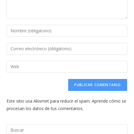
Introduce
tu
nombre
Introduce
o
tu
nombre
dirección
Introduce
de
de
la
usuario
correo
URL
para
electrónico
de
comentar
para
tu
comentar
Este sitio usa Akismet para reducir el spam.
Aprende cómo se
web
procesan los datos de tus comentarios.
(opcional)
Pul