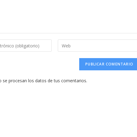
Introduce
la
URL
de
tu
se procesan los datos de tus comentarios.
web
(opcional)