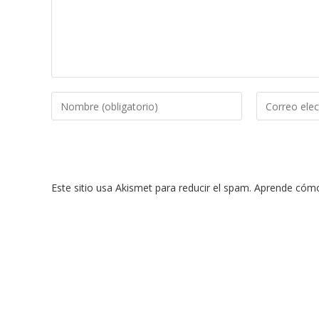
Introduce
Introduce
tu
tu
nombre
dirección
o
de
nombre
correo
Este sitio usa Akismet para reducir el spam.
Aprende cómo 
de
electrónico
usuario
para
para
comentar
comentar