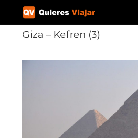
Ir
al
contenido
Giza – Kefren (3)