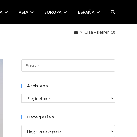
A
ASIA
EUROPA
ESPAÑA
ALTERNAR
>
Giza – Kefren (3)
BÚSQUEDA
DE
Pulsa
Escape
para
LA
cerrar
Archivos
el
Archivos
panel
de
WEB
búsqueda.
Categorías
Categorías