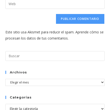
Introduce
de
de
la
usuario
correo
URL
para
electrónico
de
comentar
para
tu
comentar
Este sitio usa Akismet para reducir el spam.
Aprende cómo se
web
procesan los datos de tus comentarios.
(opcional)
Pul
Esc
par
cer
Archivos
el
Archivos
pan
de
bús
Categorías
Categorías