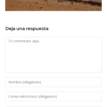
Deja una respuesta
Comentario
Introduce
tu
nombre
Introduce
o
tu
nombre
dirección