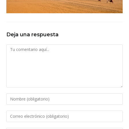
Deja una respuesta
Comentario
Introduce
tu
nombre
Introduce
o
tu
nombre
dirección