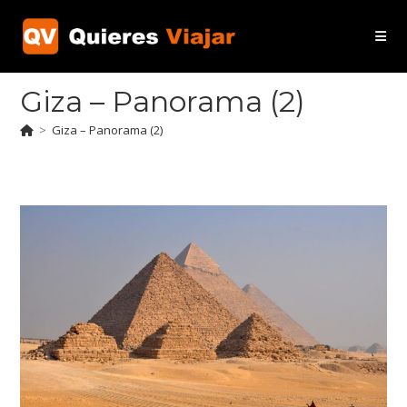
Ir
al
contenido
Giza – Panorama (2)
>
Giza – Panorama (2)