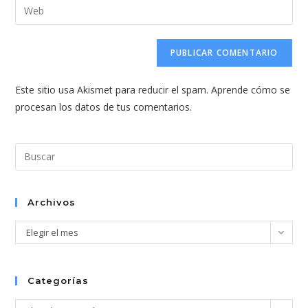
Introduce
de
de
la
usuario
correo
URL
para
electrónico
de
comentar
para
tu
comentar
Este sitio usa Akismet para reducir el spam.
Aprende cómo se
web
procesan los datos de tus comentarios.
(opcional)
Pul
Esc
par
cer
Archivos
el
Archivos
Elegir el mes
pan
de
bús
Categorías
Categorías