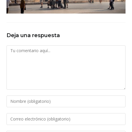
Deja una respuesta
Comentario
Introduce
tu
nombre
Introduce
o
tu
nombre
dirección