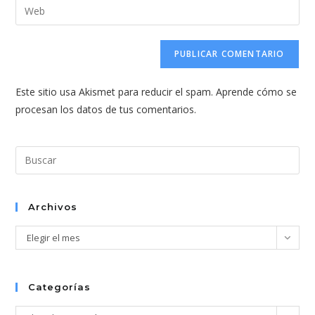
Introduce
de
de
la
usuario
correo
URL
para
electrónico
de
comentar
para
tu
comentar
Este sitio usa Akismet para reducir el spam.
Aprende cómo se
web
procesan los datos de tus comentarios.
(opcional)
Pul
Esc
par
cer
Archivos
el
Archivos
Elegir el mes
pan
de
bús
Categorías
Categorías