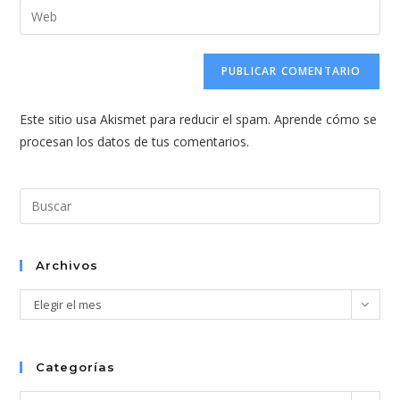
dirección
Introduce
de
de
la
usuario
correo
URL
para
electrónico
de
comentar
para
tu
comentar
Este sitio usa Akismet para reducir el spam.
Aprende cómo se
web
procesan los datos de tus comentarios.
(opcional)
Pul
Esc
par
cer
Archivos
el
Archivos
Elegir el mes
pan
de
bús
Categorías