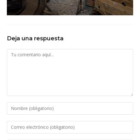
Deja una respuesta
Comentario
Introduce
tu
nombre
Introduce
o
tu
nombre