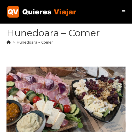
Ir
al
contenido
Hunedoara – Comer
>
Hunedoara – Comer