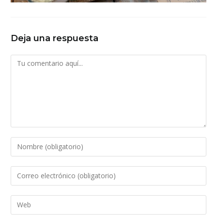
Deja una respuesta
Comentario
Introduce
tu
nombre
Introduce
o
tu
nombre
dirección
Introduce
de
de
la
usuario