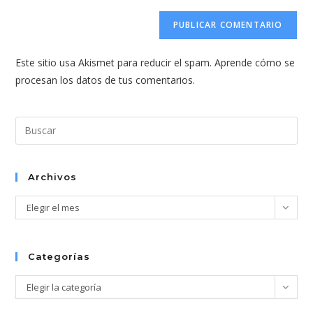
correo
URL
para
electrónico
de
comentar
para
tu
comentar
Este sitio usa Akismet para reducir el spam.
Aprende cómo se
web
procesan los datos de tus comentarios.
(opcional)
Pul
Esc
par
cer
Archivos
el
Archivos
Elegir el mes
pan
de
bús
Categorías
Categorías
Elegir la categoría