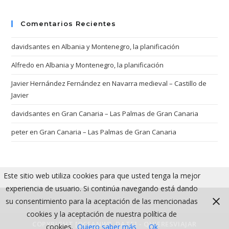
Comentarios Recientes
davidsantes
en
Albania y Montenegro, la planificación
Alfredo
en
Albania y Montenegro, la planificación
Javier Hernández Fernández
en
Navarra medieval – Castillo de
Javier
davidsantes
en
Gran Canaria – Las Palmas de Gran Canaria
peter
en
Gran Canaria – Las Palmas de Gran Canaria
Este sitio web utiliza cookies para que usted tenga la mejor
experiencia de usuario. Si continúa navegando está dando
su consentimiento para la aceptación de las mencionadas
cookies y la aceptación de nuestra política de
COPYRIGHT [OCEANWP_DATE] - QUIERESVIAJAR
cookies.
Quiero saber más
Ok