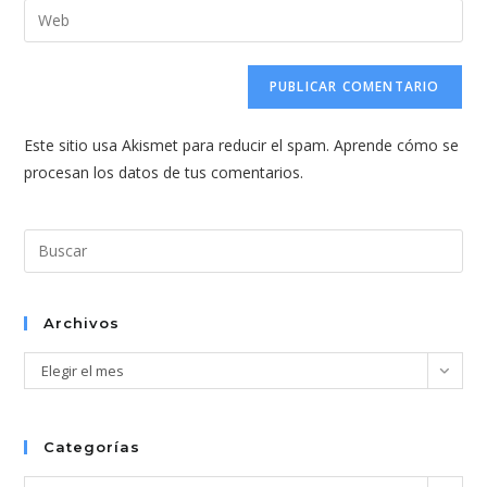
dirección
Introduce
de
de
la
usuario
correo
URL
para
electrónico
de
comentar
para
tu
comentar
Este sitio usa Akismet para reducir el spam.
Aprende cómo se
web
procesan los datos de tus comentarios.
(opcional)
Pul
Esc
par
cer
Archivos
el
Archivos
Elegir el mes
pan
de
bús
Categorías