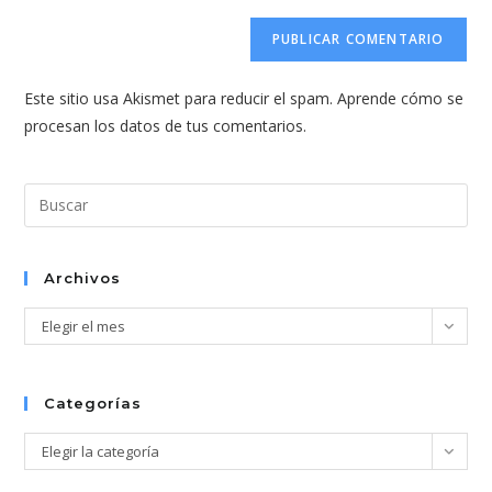
correo
URL
para
electrónico
de
comentar
para
tu
comentar
Este sitio usa Akismet para reducir el spam.
Aprende cómo se
web
procesan los datos de tus comentarios.
(opcional)
Pul
Esc
par
cer
Archivos
el
Archivos
Elegir el mes
pan
de
bús
Categorías
Categorías
Elegir la categoría