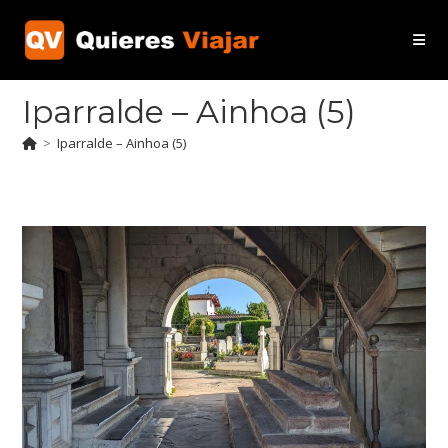
Ir
al
contenido
Iparralde – Ainhoa (5)
>
Iparralde – Ainhoa (5)