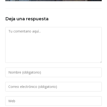
Deja una respuesta
Comentario
Introduce
tu
nombre
Introduce
o
tu
nombre
dirección
Introduce
de
de
la
usuario