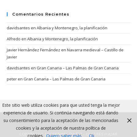
Comentarios Recientes
davidsantes
en
Albania y Montenegro, la planificación
Alfredo
en
Albania y Montenegro, la planificación
Javier Hernández Fernández
en
Navarra medieval – Castillo de
Javier
davidsantes
en
Gran Canaria – Las Palmas de Gran Canaria
peter
en
Gran Canaria – Las Palmas de Gran Canaria
Este sitio web utiliza cookies para que usted tenga la mejor
experiencia de usuario. Si continúa navegando está dando
su consentimiento para la aceptación de las mencionadas
cookies y la aceptación de nuestra política de
COPYRIGHT [OCEANWP_DATE] - QUIERESVIAJAR
cookies.
Quiero saber más
Ok