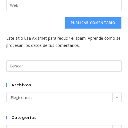
dirección
Introduce
de
de
la
usuario
correo
URL
para
electrónico
de
comentar
para
tu
comentar
Este sitio usa Akismet para reducir el spam.
Aprende cómo se
web
procesan los datos de tus comentarios.
(opcional)
Pul
Esc
par
cer
Archivos
el
Archivos
Elegir el mes
pan
de
bús
Categorías