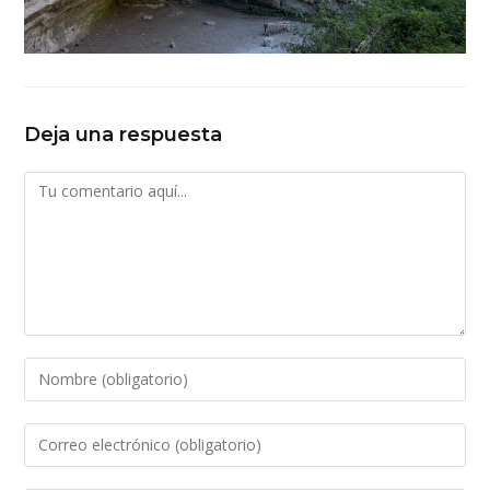
Deja una respuesta
Comentario
Introduce
tu
nombre
Introduce
o
tu
nombre