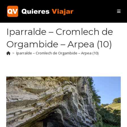
Ir
al
contenido
Iparralde – Cromlech de
Orgambide – Arpea (10)
>
Iparralde – Cromlech de Orgambide – Arpea (10)