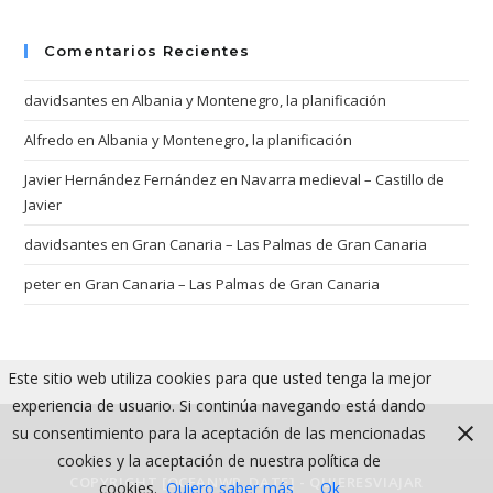
Comentarios Recientes
davidsantes
en
Albania y Montenegro, la planificación
Alfredo
en
Albania y Montenegro, la planificación
Javier Hernández Fernández
en
Navarra medieval – Castillo de
Javier
davidsantes
en
Gran Canaria – Las Palmas de Gran Canaria
peter
en
Gran Canaria – Las Palmas de Gran Canaria
Este sitio web utiliza cookies para que usted tenga la mejor
experiencia de usuario. Si continúa navegando está dando
su consentimiento para la aceptación de las mencionadas
cookies y la aceptación de nuestra política de
COPYRIGHT [OCEANWP_DATE] - QUIERESVIAJAR
cookies.
Quiero saber más
Ok