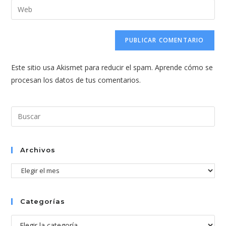
dirección
Introduce
de
de
la
usuario
correo
URL
para
electrónico
de
comentar
para
tu
comentar
Este sitio usa Akismet para reducir el spam.
Aprende cómo se
web
procesan los datos de tus comentarios.
(opcional)
Pul
Esc
par
cer
Archivos
el
Archivos
pan
de
bús
Categorías
Categorías