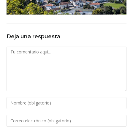
Deja una respuesta
Comentario
Introduce
tu
nombre
Introduce
o
tu
nombre