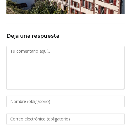
Deja una respuesta
Comentario
Introduce
tu
nombre
Introduce
o
tu
nombre