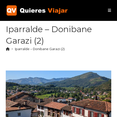
Ir
al
contenido
Iparralde – Donibane
Garazi (2)
>
Iparralde – Donibane Garazi (2)