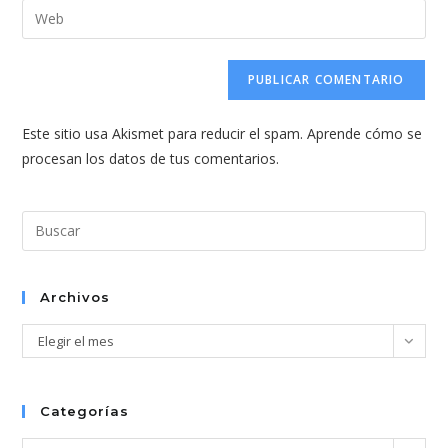
dirección
Introduce
de
de
la
usuario
correo
URL
para
electrónico
de
comentar
para
tu
comentar
Este sitio usa Akismet para reducir el spam.
Aprende cómo se
web
procesan los datos de tus comentarios.
(opcional)
Pul
Esc
par
cer
Archivos
el
Archivos
Elegir el mes
pan
de
bús
Categorías