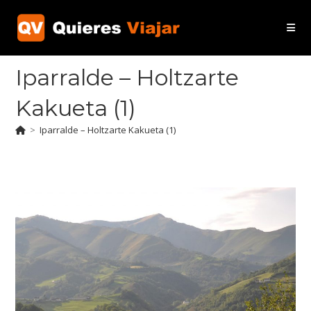
Ir
al
contenido
Iparralde – Holtzarte
Kakueta (1)
>
Iparralde – Holtzarte Kakueta (1)