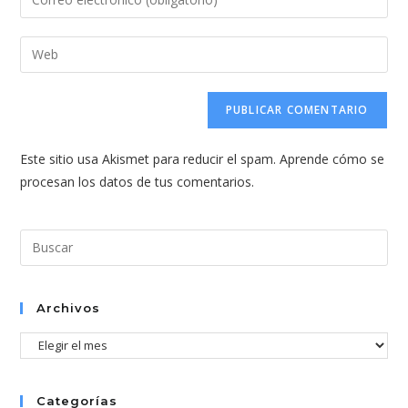
o
tu
nombre
dirección
Introduce
de
de
la
usuario
correo
URL
para
electrónico
de
comentar
para
tu
comentar
Este sitio usa Akismet para reducir el spam.
Aprende cómo se
web
procesan los datos de tus comentarios.
(opcional)
Pul
Esc
par
cer
Archivos
el
Archivos
pan
de
bús
Categorías