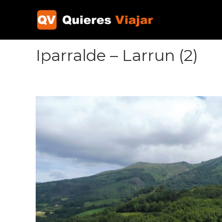
Ir
al
contenido
Iparralde – Larrun (2)