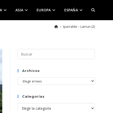
A
ASIA
EUROPA
ESPAÑA
ALTERNAR
>
Iparralde – Larrun (2)
BÚSQUEDA
DE
Pulsa
Escape
para
LA
cerrar
Archivos
el
Archivos
panel
de
WEB
búsqueda.
Categorías
Categorías