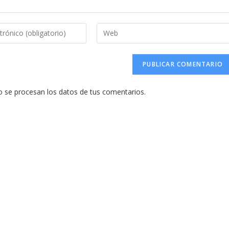
Introduce
la
URL
de
tu
se procesan los datos de tus comentarios.
web
(opcional)