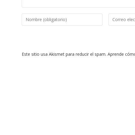
Introduce
Introduce
tu
tu
nombre
dirección
o
de
nombre
correo
Este sitio usa Akismet para reducir el spam.
Aprende cómo 
de
electrónico
usuario
para
para
comentar
comentar