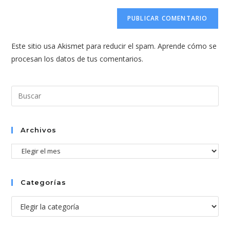
correo
URL
para
electrónico
de
comentar
para
tu
comentar
Este sitio usa Akismet para reducir el spam.
Aprende cómo se
web
procesan los datos de tus comentarios.
(opcional)
Pul
Esc
par
cer
Archivos
el
Archivos
pan
de
bús
Categorías
Categorías