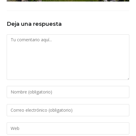
Deja una respuesta
Comentario
Introduce
tu
nombre
Introduce
o
tu
nombre
dirección
Introduce
de
de
la
usuario