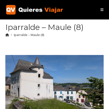
Ir
al
contenido
Iparralde – Maule (8)
>
Iparralde – Maule (8)