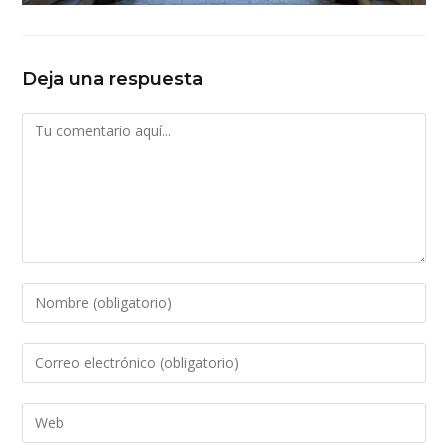
Deja una respuesta
Comentario
Introduce
tu
nombre
Introduce
o
tu
nombre
dirección
Introduce
de
de
la
usuario