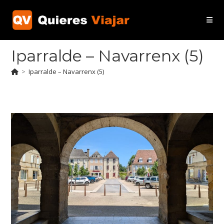
Ir
al
contenido
Iparralde – Navarrenx (5)
>
Iparralde – Navarrenx (5)