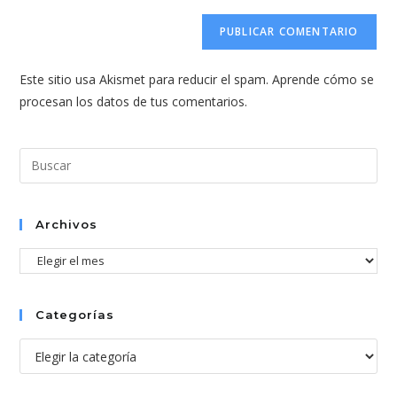
correo
URL
para
electrónico
de
comentar
para
tu
comentar
Este sitio usa Akismet para reducir el spam.
Aprende cómo se
web
procesan los datos de tus comentarios.
(opcional)
Pul
Esc
par
cer
Archivos
el
Archivos
pan
de
bús
Categorías
Categorías