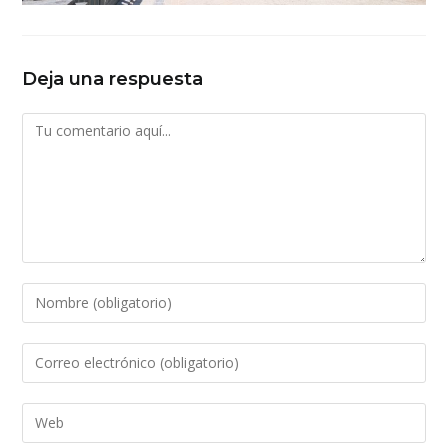
Deja una respuesta
Comentario
Introduce
tu
nombre
Introduce
o
tu
nombre
dirección
Introduce
de
de
la
usuario