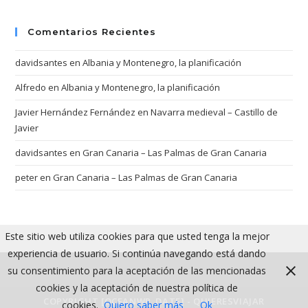
Comentarios Recientes
davidsantes
en
Albania y Montenegro, la planificación
Alfredo
en
Albania y Montenegro, la planificación
Javier Hernández Fernández
en
Navarra medieval – Castillo de
Javier
davidsantes
en
Gran Canaria – Las Palmas de Gran Canaria
peter
en
Gran Canaria – Las Palmas de Gran Canaria
Este sitio web utiliza cookies para que usted tenga la mejor
experiencia de usuario. Si continúa navegando está dando
su consentimiento para la aceptación de las mencionadas
cookies y la aceptación de nuestra política de
COPYRIGHT [OCEANWP_DATE] - QUIERESVIAJAR
cookies.
Quiero saber más
Ok