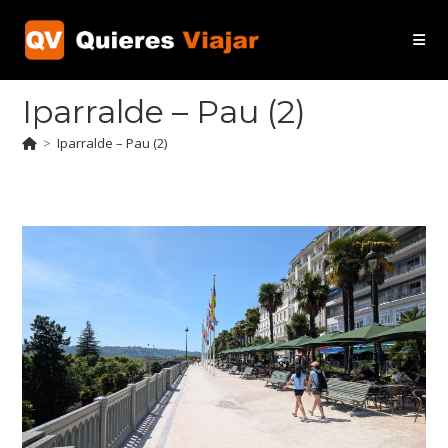
Ir
al
contenido
Iparralde – Pau (2)
>
Iparralde – Pau (2)