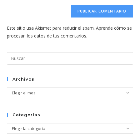
correo
URL
para
electrónico
de
comentar
para
tu
comentar
Este sitio usa Akismet para reducir el spam.
Aprende cómo se
web
procesan los datos de tus comentarios.
(opcional)
Pul
Esc
par
cer
Archivos
el
Archivos
Elegir el mes
pan
de
bús
Categorías
Categorías
Elegir la categoría