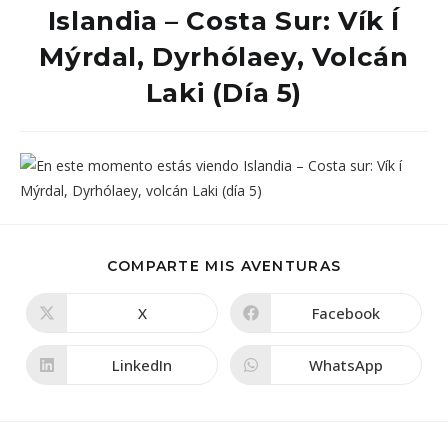
Islandia – Costa Sur: Vík Í
Mýrdal, Dyrhólaey, Volcán
Laki (día 5)
COMPARTIR
COMPARTE MIS AVENTURAS
ESTE
CONTENIDO
X
Facebook
Se
Se
abre
abre
en
en
una
una
LinkedIn
WhatsApp
Se
Se
nueva
nueva
abre
abre
ventana
ventana
en
en
una
una
nueva
nueva
ventana
ventana