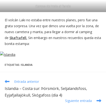
Campo de hielo al fondo
El volcán Laki no estaba entre nuestros planes, pero fue una
grata sorpresa. Una vez que dimos una vuelta por la zona, de
nuevo carretera y manta, para llegar a dormir al camping
de
Skaftafell.
Sin embargo en nuestros recuerdos queda esta
bonita estampa:
ETIQUETAS
:
ISLANDIA
Leer
Entrada anterior
más
Islandia – Costa sur: Þórsmörk, Seljalandsfoss,
artículos
Eyjafjallajökull, Skógafoss (día 4)
Siguiente entrada