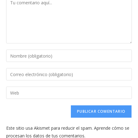
Comentario
Introduce
tu
nombre
Introduce
o
tu
nombre
dirección
Introduce
de
de
la
usuario
correo
URL
para
electrónico
de
comentar
para
tu
comentar
Este sitio usa Akismet para reducir el spam.
Aprende cómo se
web
procesan los datos de tus comentarios.
(opcional)