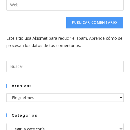
Introduce
de
de
la
usuario
correo
URL
para
electrónico
de
comentar
para
tu
comentar
Este sitio usa Akismet para reducir el spam.
Aprende cómo se
web
procesan los datos de tus comentarios.
(opcional)
Pul
Esc
par
cer
Archivos
el
Archivos
pan
de
bús
Categorías
Categorías