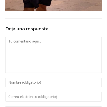
Deja una respuesta
Comentario
Introduce
tu
nombre
Introduce
o
tu
nombre
dirección