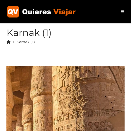
Ir
al
contenido
Karnak (1)
>
Karnak (1)