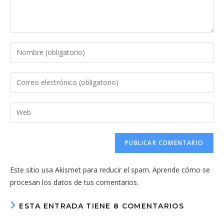
Introduce
tu
nombre
Introduce
o
tu
nombre
dirección
Introduce
de
de
la
usuario
correo
URL
para
electrónico
de
comentar
para
tu
comentar
Este sitio usa Akismet para reducir el spam.
Aprende cómo se
web
procesan los datos de tus comentarios.
(opcional)
ESTA ENTRADA TIENE 8 COMENTARIOS