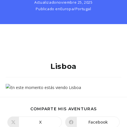
Actualizado
noviembre 25, 2025
Publicado en
Europa
/
Portugal
Lisboa
COMPARTIR
COMPARTE MIS AVENTURAS
ESTE
CONTENIDO
X
Facebook
Se
Se