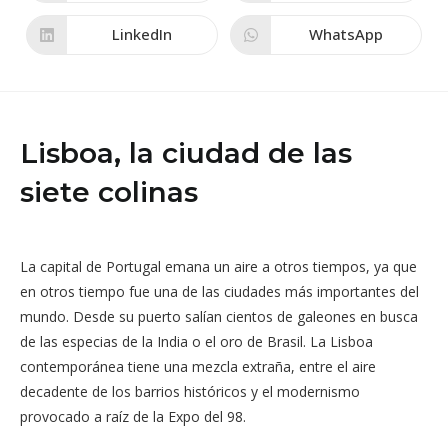
abre
abre
en
en
una
una
LinkedIn
WhatsApp
Se
Se
nueva
nueva
abre
abre
ventana
ventana
en
en
una
una
nueva
nueva
ventana
ventana
Lisboa, la ciudad de las
siete colinas
La capital de Portugal emana un aire a otros tiempos, ya que
en otros tiempo fue una de las ciudades más importantes del
mundo. Desde su puerto salían cientos de galeones en busca
de las especias de la India o el oro de Brasil. La Lisboa
contemporánea tiene una mezcla extraña, entre el aire
decadente de los barrios históricos y el modernismo
provocado a raíz de la Expo del 98.