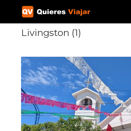
Ir
al
contenido
Livingston (1)