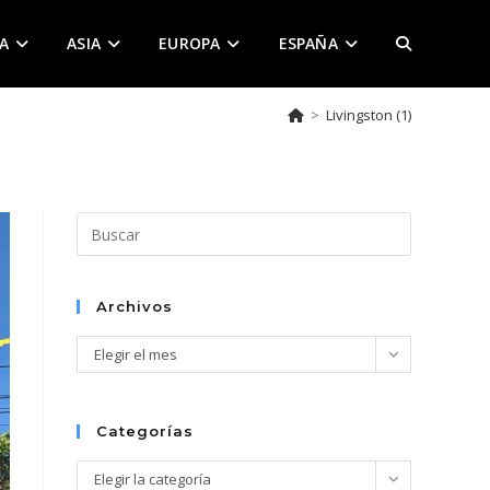
A
ASIA
EUROPA
ESPAÑA
ALTERNAR
>
Livingston (1)
BÚSQUEDA
DE
Pulsa
Escape
para
LA
cerrar
Archivos
el
Archivos
Elegir el mes
panel
de
WEB
búsqueda.
Categorías
Categorías
Elegir la categoría