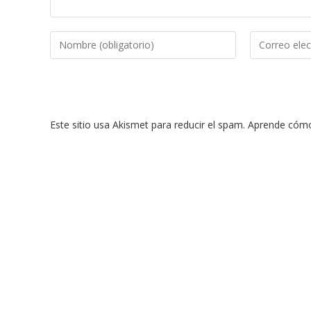
Introduce
Introduce
tu
tu
nombre
dirección
o
de
nombre
correo
Este sitio usa Akismet para reducir el spam.
Aprende cómo 
de
electrónico
usuario
para
para
comentar
comentar