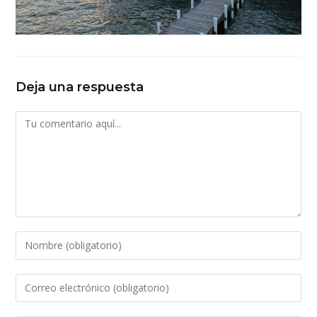
Deja una respuesta
Comentario
Introduce
tu
nombre
Introduce
o
tu
nombre