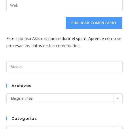
dirección
Introduce
de
de
la
usuario
correo
URL
para
electrónico
de
comentar
para
tu
comentar
Este sitio usa Akismet para reducir el spam.
Aprende cómo se
web
procesan los datos de tus comentarios.
(opcional)
Pul
Esc
par
cer
Archivos
el
Archivos
Elegir el mes
pan
de
bús
Categorías