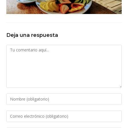
Deja una respuesta
Comentario
Introduce
tu
nombre
Introduce
o
tu
nombre