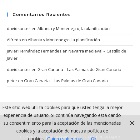
Comentarios Recientes
davidsantes
en
Albania y Montenegro, la planificación
Alfredo
en
Albania y Montenegro, la planificación
Javier Hernández Fernández
en
Navarra medieval – Castillo de
Javier
davidsantes
en
Gran Canaria – Las Palmas de Gran Canaria
peter
en
Gran Canaria – Las Palmas de Gran Canaria
Este sitio web utiliza cookies para que usted tenga la mejor
experiencia de usuario. Si continúa navegando está dando
su consentimiento para la aceptación de las mencionadas
cookies y la aceptación de nuestra política de
COPYRIGHT [OCEANWP_DATE] - QUIERESVIAJAR
cookies.
Quiero saber más
Ok