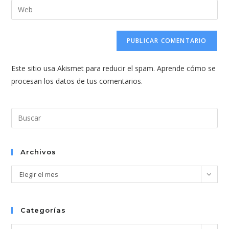
dirección
Introduce
de
de
la
usuario
correo
URL
para
electrónico
de
comentar
para
tu
comentar
Este sitio usa Akismet para reducir el spam.
Aprende cómo se
web
procesan los datos de tus comentarios.
(opcional)
Pul
Esc
par
cer
Archivos
el
Archivos
Elegir el mes
pan
de
bús
Categorías