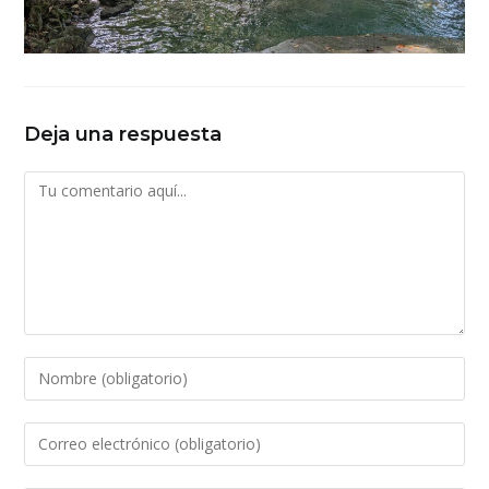
Deja una respuesta
Comentario
Introduce
tu
nombre
Introduce
o
tu
nombre