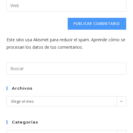
dirección
Introduce
de
de
la
usuario
correo
URL
para
electrónico
de
comentar
para
tu
comentar
Este sitio usa Akismet para reducir el spam.
Aprende cómo se
web
procesan los datos de tus comentarios.
(opcional)
Pul
Esc
par
cer
Archivos
el
Archivos
Elegir el mes
pan
de
bús
Categorías