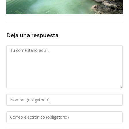
Deja una respuesta
Comentario
Introduce
tu
nombre
Introduce
o
tu
nombre