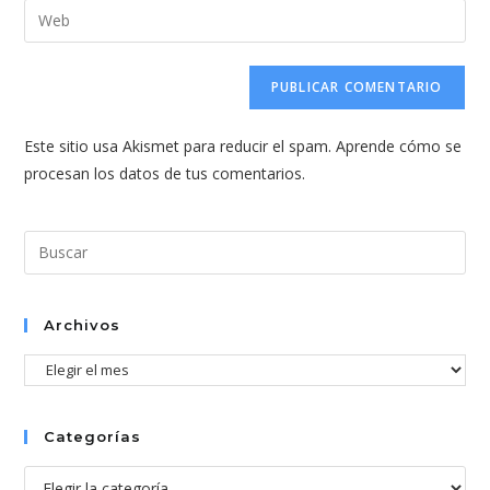
dirección
Introduce
de
de
la
usuario
correo
URL
para
electrónico
de
comentar
para
tu
comentar
Este sitio usa Akismet para reducir el spam.
Aprende cómo se
web
procesan los datos de tus comentarios.
(opcional)
Pul
Esc
par
cer
Archivos
el
Archivos
pan
de
bús
Categorías
Categorías