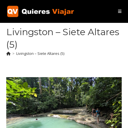
Ir
al
contenido
Livingston – Siete Altares
(5)
>
Livingston – Siete Altares (5)