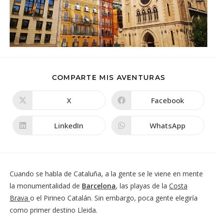
COMPARTIR
COMPARTE MIS AVENTURAS
ESTE
CONTENIDO
X
Facebook
Se
Se
abre
abre
en
en
una
una
LinkedIn
WhatsApp
Se
Se
nueva
nueva
abre
abre
ventana
ventana
en
en
una
una
nueva
nueva
ventana
ventana
Cuando se habla de Cataluña, a la gente se le viene en mente
la monumentalidad de
Barcelona
, las playas de la
Costa
Brava
o el Pirineo Catalán. Sin embargo, poca gente elegiría
como primer destino Lleida.