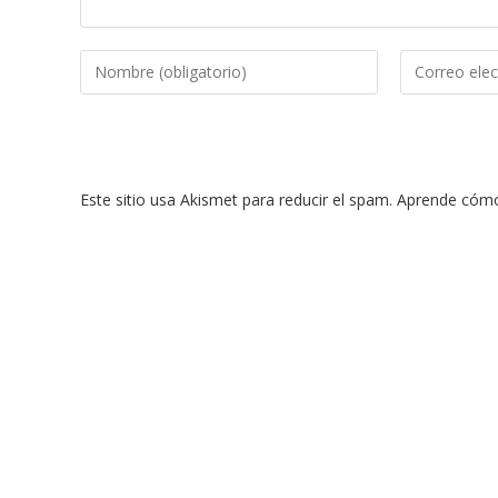
Introduce
Introduce
tu
tu
nombre
dirección
o
de
nombre
correo
Este sitio usa Akismet para reducir el spam.
Aprende cómo 
de
electrónico
usuario
para
para
comentar
comentar