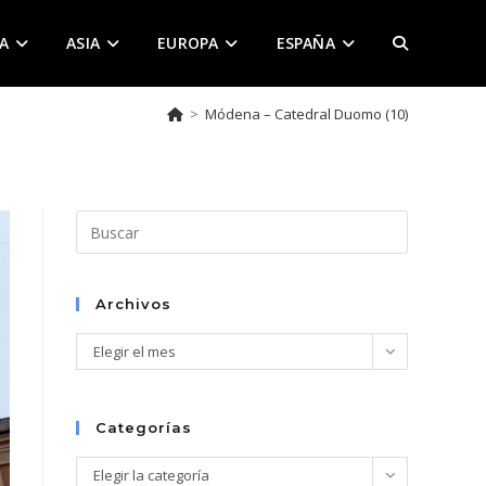
A
ASIA
EUROPA
ESPAÑA
ALTERNAR
>
Módena – Catedral Duomo (10)
BÚSQUEDA
DE
Pulsa
Escape
para
LA
cerrar
Archivos
el
Archivos
Elegir el mes
panel
de
WEB
búsqueda.
Categorías
Categorías
Elegir la categoría