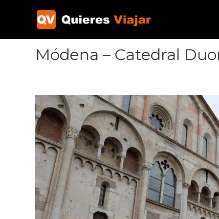
Ir
al
contenido
Módena – Catedral Duo