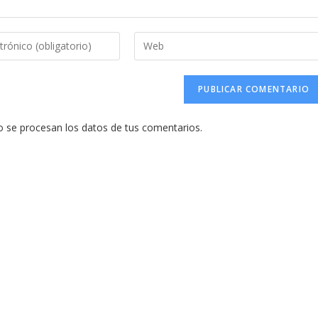
Introduce
la
URL
de
tu
se procesan los datos de tus comentarios.
web
(opcional)